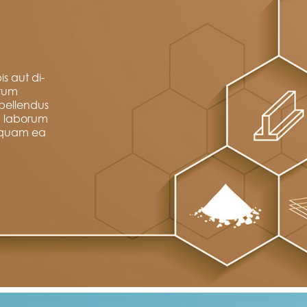
s aut di-
erum
pellendus
ad laborum
iquam ea