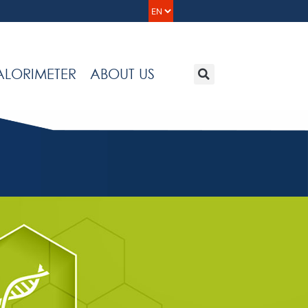
Choose
a
language
Search
ALORIMETER
ABOUT US