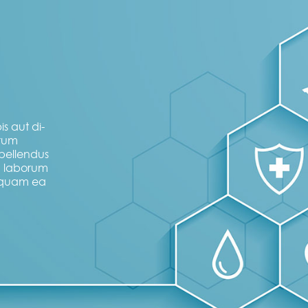
s aut di-
erum
pellendus
ad laborum
iquam ea