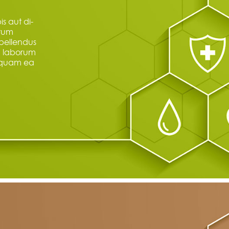
s aut di-
erum
pellendus
ad laborum
iquam ea